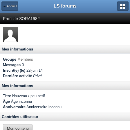
LS forums
← Accueil
Profil de SORA1982
Mes informations
Groupe
Members
Messages
0
Inscrit(e) (le)
22-juin 14
Dernière activité
Privé
Mes informations
Titre
Nouveau / peu actif
Âge
Âge inconnu
Anniversaire
Anniversaire inconnu
Contrôles utilisateur
Mon contenu