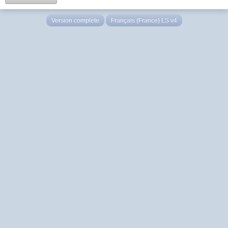
Version complète
Français (France) LS v4