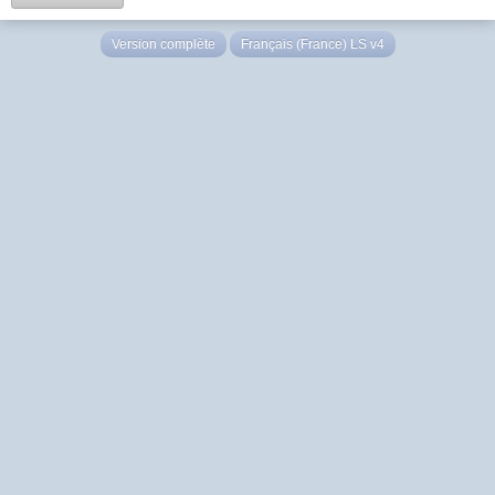
Version complète
Français (France) LS v4