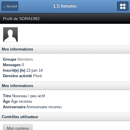
LS forums
← Accueil
Profil de SORA1982
Mes informations
Groupe
Members
Messages
0
Inscrit(e) (le)
22-juin 14
Dernière activité
Privé
Mes informations
Titre
Nouveau / peu actif
Âge
Âge inconnu
Anniversaire
Anniversaire inconnu
Contrôles utilisateur
Mon contenu