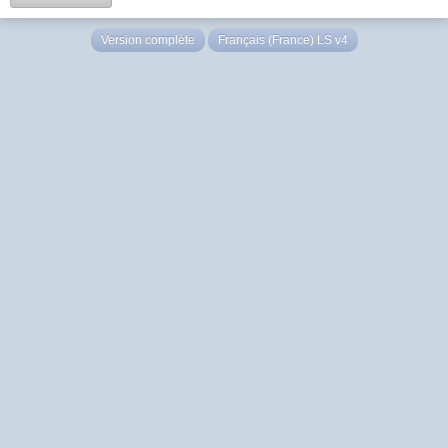
Version complète
Français (France) LS v4