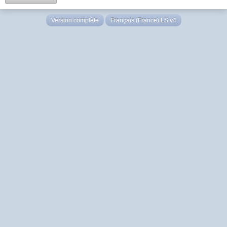
Version complète
Français (France) LS v4