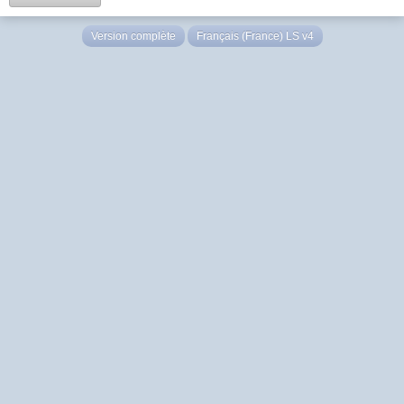
Version complète
Français (France) LS v4