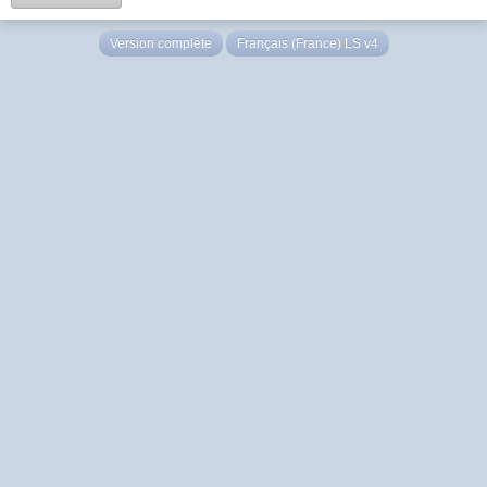
Version complète
Français (France) LS v4