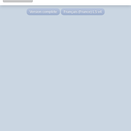
Version complète
Français (France) LS v4