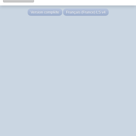
Version complète
Français (France) LS v4