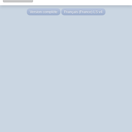
Version complète
Français (France) LS v4