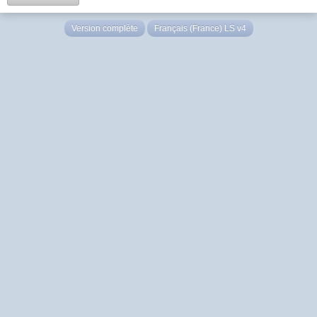
Version complète
Français (France) LS v4