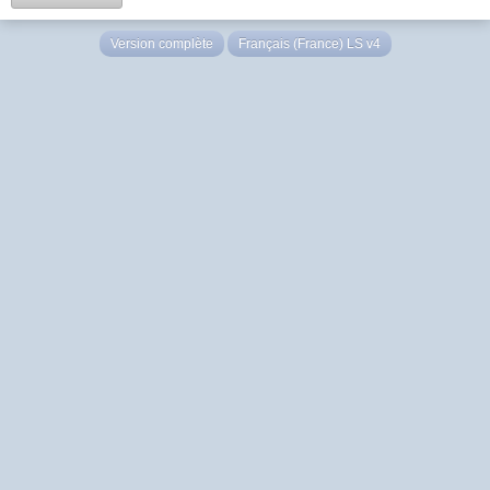
Version complète
Français (France) LS v4