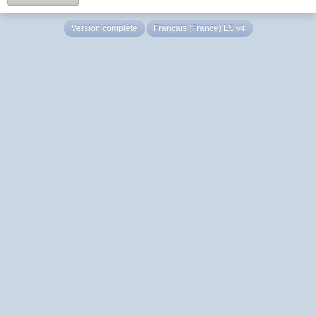
Version complète
Français (France) LS v4