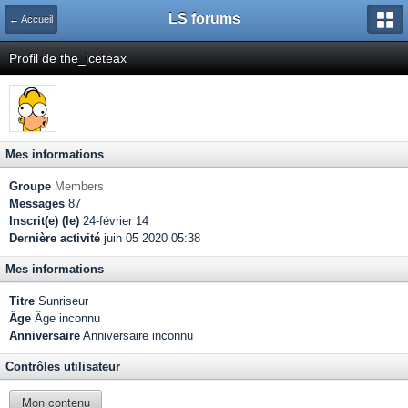
LS forums
← Accueil
Profil de the_iceteax
Mes informations
Groupe
Members
Messages
87
Inscrit(e) (le)
24-février 14
Dernière activité
juin 05 2020 05:38
Mes informations
Titre
Sunriseur
Âge
Âge inconnu
Anniversaire
Anniversaire inconnu
Contrôles utilisateur
Mon contenu