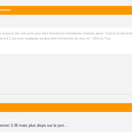
rmwares
2017 - 11:53
propose des tuto,juste pour faire fonctionner Homebrew channel..apres ?,ben tu te demerde
o de A à Z,qui nous expliquais jusqu'a faire fonctionner les jeux en *.3DS ou *Cia.
15 - 20:13
rsion 3.36 mais plus dispo sur le psn...