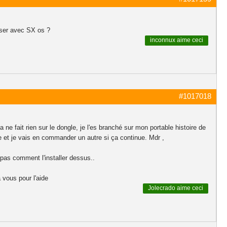
liser avec SX os ?
inconnux
aime ceci
#1017018
a ne fait rien sur le dongle, je l'es branché sur mon portable histoire de
le et je vais en commander un autre si ça continue. Mdr ,
 pas comment l'installer dessus..
 vous pour l'aide
Jolecrado
aime ceci