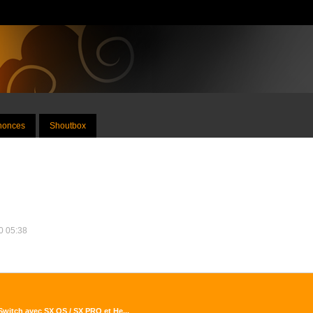
nnonces
Shoutbox
20 05:38
Switch avec SX OS / SX PRO et He...