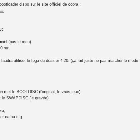
bootloader dispo sur le site officiel de cobra :
rar
yc
iciel (pas le mcu)
0.rar
l faudra utiliser le fpga du dossier 4.20. (ça fait juste ne pas marcher le mod
met le BOOTDISC (l'original, le vrais jeux)
t le SWAPDISC (le gravée)
bra,
ter ca au cfg