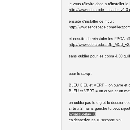
je vous réinvite donc a réinstaller le 
http://www.cobra-ode...Loader_v1.3.
ensuite d’installer ce mcu :
http://www.sendspace.com/file/zpch
et ensuite de réinstaler les FPGA off
http://www.cobra-ode...DE_MCU_v2.
sans oublier pour les cobra 4.30 qu'i
pour le sawp :
BLEU CIEL et VERT = on ouvre et on 
BLEU et VERT = on ouvre et on me
on oublie pas le cfg et le dossier co
si tu a 2 mains gauche tu peut rajou
bypass.delay=0
ça
désactive
les 10 seconde hihi.