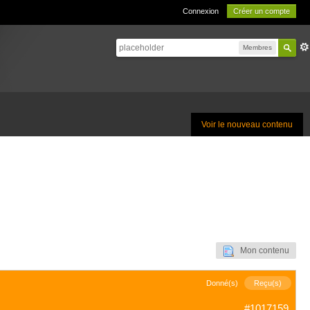
Connexion
Créer un compte
Membres
Voir le nouveau contenu
Mon contenu
Donné(s)
Reçu(s)
#1017159