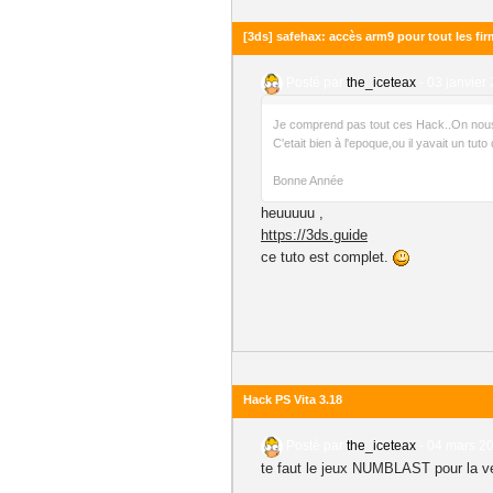
[3ds] safehax: accès arm9 pour tout les fi
Posté par
the_iceteax
-
03 janvier 
Je comprend pas tout ces Hack..On nous 
C'etait bien à l'epoque,ou il yavait un tut
Bonne Année
heuuuuu ,
https://3ds.guide
ce tuto est complet.
Hack PS Vita 3.18
Posté par
the_iceteax
-
04 mars 20
te faut le jeux NUMBLAST pour la ve