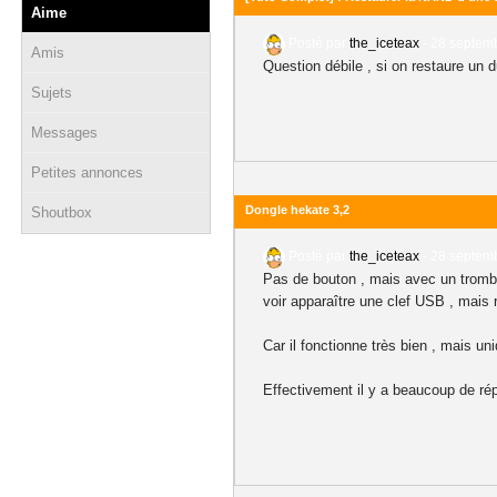
Aime
Posté par
the_iceteax
-
28 septemb
Amis
Question débile , si on restaure un 
Sujets
Messages
Petites annonces
Dongle hekate 3,2
Shoutbox
Posté par
the_iceteax
-
28 septemb
Pas de bouton , mais avec un trombone 
voir apparaître une clef USB , mais 
Car il fonctionne très bien , mais u
Effectivement il y a beaucoup de ré