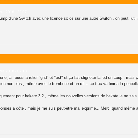
re 2018 - 22:07
dump d'une Switch avec une licence sx os sur une autre Switch , on peut l'uti
re 2018 - 07:13
j'ai réussi a relier "gnd" et "est" et ça fait clignoter la led un coup , mais ç
rien non plus , même avec le trombone et un rst .. ce truc va finir a la poubel
niquement pour hekate 3.2 , même les nouvelles versions de hekate je ne sais
ponses a côté , mais je me suis peut-être mal exprimé... Merci quand même a