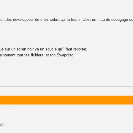
t un des développeur de chez cobra qui la fourni, c'est un mcu de debugage com
ué sur un écran noir ya un soucie qu'il faut reporter.
intenant tout tes fichiers, et ton Swapdisc.
14 - 22:11
yc