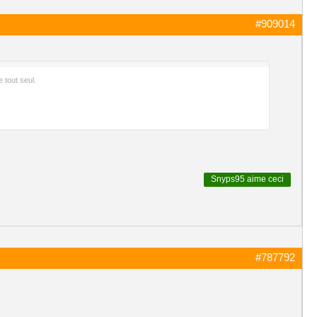
#909014
 tout seul.
Snyps95
aime ceci
#787792