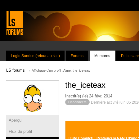
Logic-Sunrise (retour au site)
Forums
Membres
Petites a
→
LS forums
Affichage d'un profil : Aime: the_iceteax
the_iceteax
Inscrit(e) (le) 24 févr. 2014
Déconnecté
Dernière activité juin 05 20
Aperçu
Flux du profil
[Tuto Complet] : Restaurer la NAND d'une 