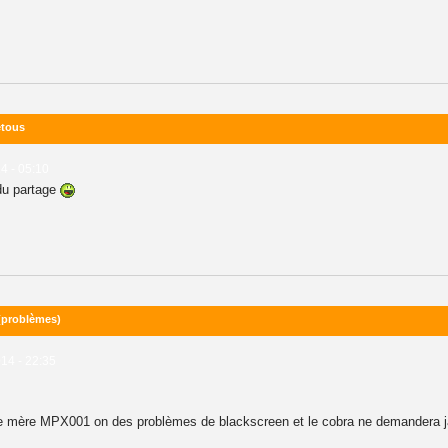
etous
4 - 05:10
 du partage
 (problèmes)
14 - 22:35
te mère MPX001 on des problèmes de blackscreen et le cobra ne demandera 