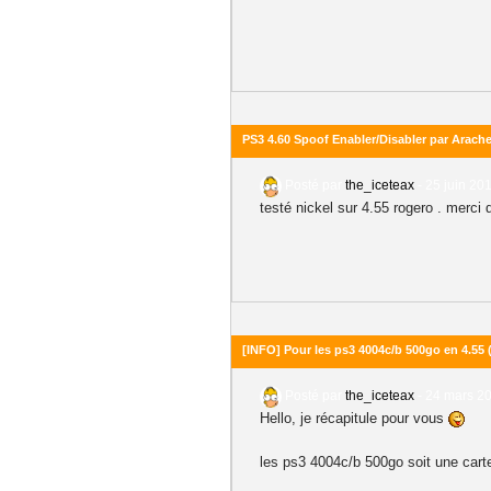
PS3 4.60 Spoof Enabler/Disabler par Arach
Posté par
the_iceteax
-
25 juin 201
testé nickel sur 4.55 rogero . merci
[INFO] Pour les ps3 4004c/b 500go en 4.55
Posté par
the_iceteax
-
24 mars 20
Hello, je récapitule pour vous
les ps3 4004c/b 500go soit une car