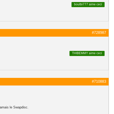
boulbi777
aime ceci
#728987
THIBEMMY
aime ceci
#710883
jamais le Swapdisc.