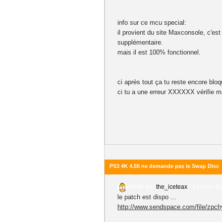
info sur ce mcu special:
il provient du site Maxconsole, c'es
supplémentaire.
mais il est 100% fonctionnel.
ci après tout ça tu reste encore bloq
ci tu a une erreur XXXXXX vérifie ma
PS3 4K 4.55 ne demande pas le Swap Disc
Posté par
the_iceteax
-
24 mars 20
le patch est dispo ...
http://www.sendspace.com/file/zpch