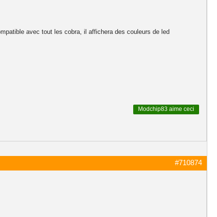
patible avec tout les cobra, il affichera des couleurs de led
Modchip83
aime ceci
#710874