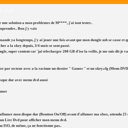
4 - 15:25
 une solution a mon problemes de M****, j'ai tout tester..
omprendre.. Bon j'y vais
ande ya longtemps, j'y ai jouer une fois avant que mon dongle usb se casse et 
her a la xkey depuis, 3/4 mois se sont passé.
le, super content car 'jai telecharger 200 GB d'iso la veille, je me suis dit je v
r par secteur avec a la racinne un dossier " Games " et un xkey.cfg (Menu DVD) 
disque dur avec menu dvd aussi
lumer
i allumer mon disque dur (Boutton On/Off) avant d'allumer ma xbox, attendu 25 se
 un Lire Dvd pour afficher mon menu dvd.
u ISO, de même, ça ne fonctionne pas..