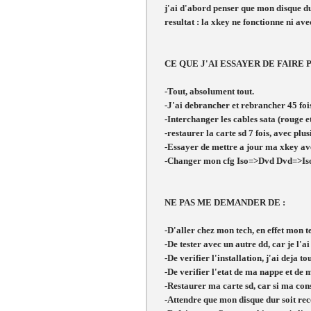
j'ai d'abord penser que mon disque dur 
resultat : la xkey ne fonctionne ni a
CE QUE J'AI ESSAYER DE FAIR
-Tout, absolument tout.
-J'ai debrancher et rebrancher 45 fois 
-Interchanger les cables sata (rouge et
-restaurer la carte sd 7 fois, avec plu
-Essayer de mettre a jour ma xkey ave
-Changer mon cfg Iso=>Dvd Dvd=>Iso
NE PAS ME DEMANDER DE :
-D'aller chez mon tech, en effet mon te
-De tester avec un autre dd, car je l'a
-De verifier l'installation, j'ai deja to
-De verifier l'etat de ma nappe et de m
-Restaurer ma carte sd, car si ma cons
-Attendre que mon disque dur soit reco