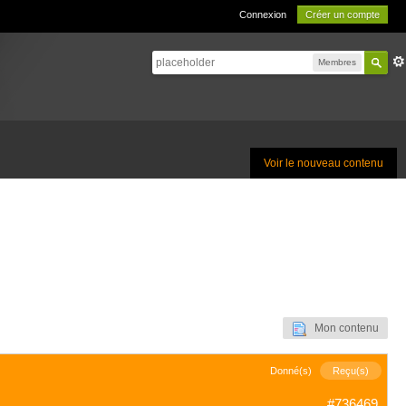
Connexion
Créer un compte
Membres
Voir le nouveau contenu
Mon contenu
Donné(s)
Reçu(s)
#736469