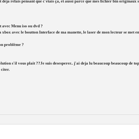
 deja refais pensant que c'etais ça, et aussi parce que mes fichier bin originaux s
t avec Menu iso ou dvd ?
xbox avec le boutton Interface de ma manette, le laser de mon lecteur se met en 
mon problème ?
tion s'il vous plait ??Je suis desesperer.. j'ai deja lu beaucoup beaucoup de top
citer.