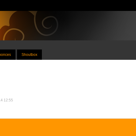
nnonces
Shoutbox
14 12:55