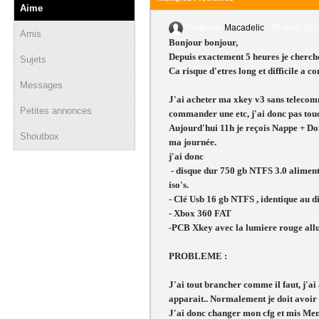
Aime
Posté par
Macadelic
-
05 août 201
Amis
Bonjour bonjour,
Depuis exactement 5 heures je cherche
Sujets
Ca risque d'etres long et difficile a c
Messages
J'ai acheter ma xkey v3 sans telecomm
Petites annonces
commander une etc, j'ai donc pas touc
Aujourd'hui 11h je reçois Nappe + Dong
Shoutbox
ma journée.
j'ai donc
- disque dur 750 gb NTFS 3.0 alimente
iso's.
- Clé Usb 16 gb NTFS , identique au 
- Xbox 360 FAT
-PCB Xkey avec la lumiere rouge al
PROBLEME :
J'ai tout brancher comme il faut, j'a
apparait.. Normalement je doit avoir
J'ai donc changer mon cfg et mis Men