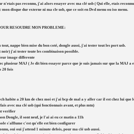
n'etais pas reconnu, j'ai alors essayer avec ma clé usb ( Qui elle, etais reconnu,
vec mon disque dur externe ni ma cle usb, que ce soit en Dvd menu ou iso menu.
E POUR RESOUDRE MON PROBLEME:
tout, nappe bien mise du bon coté, dongle aussi, j'ai tester tout les port usb.
 noir) j'ai tester toute les combinaison possible.
sieur image differente
c plusieur MAJ ( Je dit bien essayer parce que je suis jamais sur que la MAJ a 
 20 fois
ch habite a 20 km de chez moi et j'ai bcp de mal a y aller car il est chez lui que le
i fais avec ma clé usb (qui fonctionnais avant, et plus mtn)
ut verifier
on Dongle, il sont neuf, je l'ai ai eu ce matin a 11h
ole s'alllume c'est qu'elle est bien configurer
nnu, oui oui j'attend 1 minute defois, pour ma clé usb aussi.