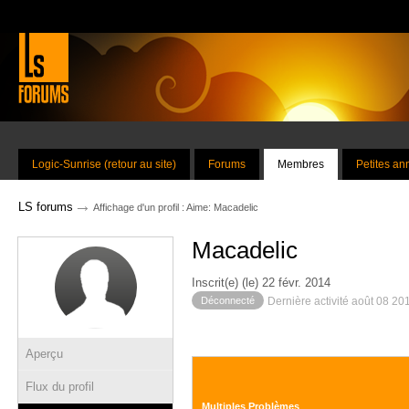
Logic-Sunrise (retour au site)
Forums
Membres
Petites a
→
LS forums
Affichage d'un profil : Aime: Macadelic
Macadelic
Inscrit(e) (le) 22 févr. 2014
Déconnecté
Dernière activité août 08 20
Aperçu
Flux du profil
Multiples Problèmes