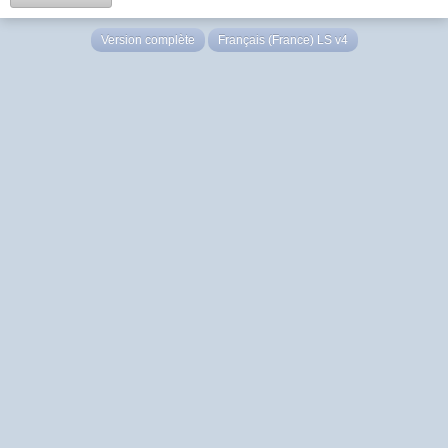
Version complète
Français (France) LS v4