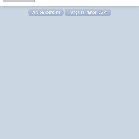
Version complète
Français (France) LS v4