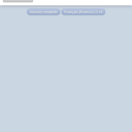
Version complète
Français (France) LS v4