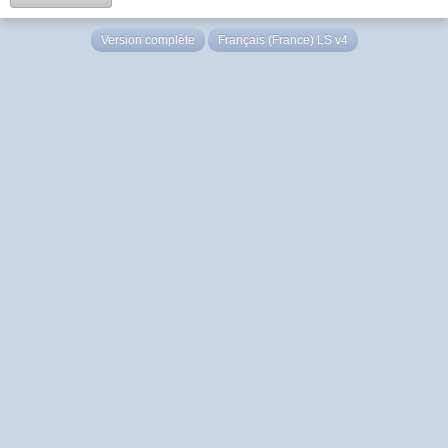
Version complète
Français (France) LS v4