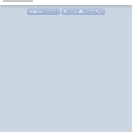
Version complète
Français (France) LS v4