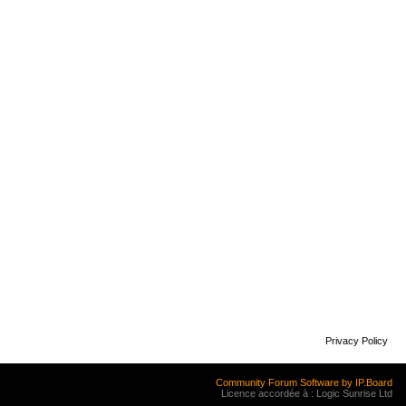
Privacy Policy
Community Forum Software by IP.Board
Licence accordée à : Logic Sunrise Ltd