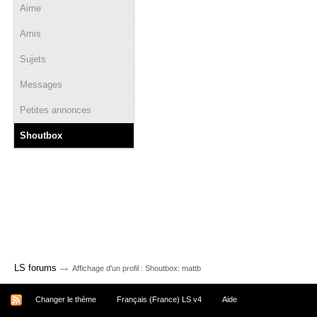
Aime
Amis
Sujets
Messages
Petites annonces
Shoutbox
→
LS forums
Affichage d'un profil : Shoutbox: mattb
Changer le thème
Français (France) LS v4
Aide