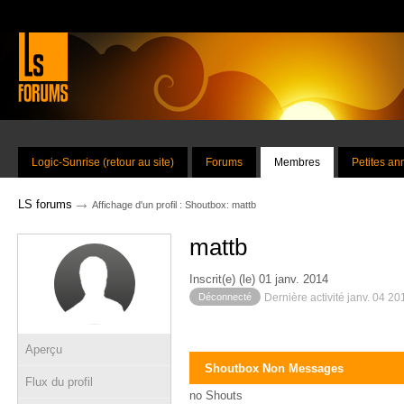
Logic-Sunrise (retour au site)
Forums
Membres
Petites a
→
LS forums
Affichage d'un profil : Shoutbox: mattb
mattb
Inscrit(e) (le) 01 janv. 2014
Déconnecté
Dernière activité janv. 04 2
Aperçu
Shoutbox Non Messages
Flux du profil
no Shouts