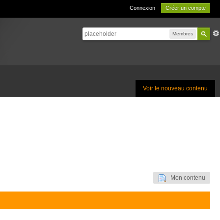
Connexion
Créer un compte
Membres
Voir le nouveau contenu
Mon contenu