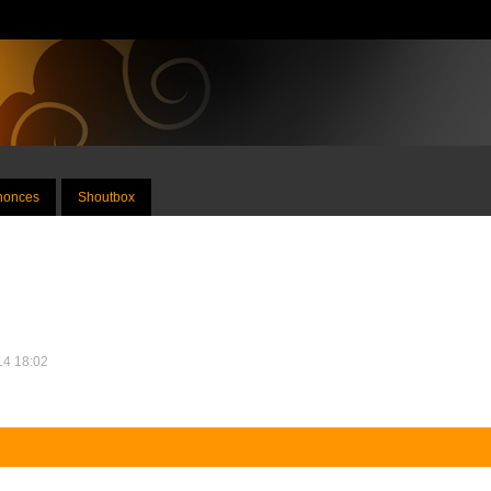
nnonces
Shoutbox
014 18:02