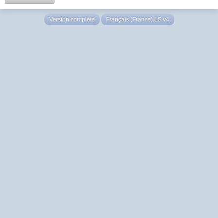
Version complète
Français (France) LS v4