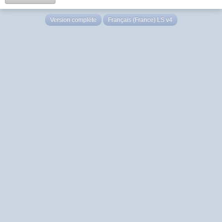
Version complète
Français (France) LS v4