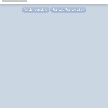
Version complète
Français (France) LS v4