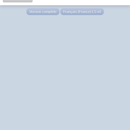
Version complète
Français (France) LS v4