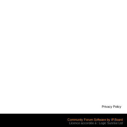
Privacy Policy
Community Forum Software by IP.Board
Licence accordée à : Logic Sunrise Ltd