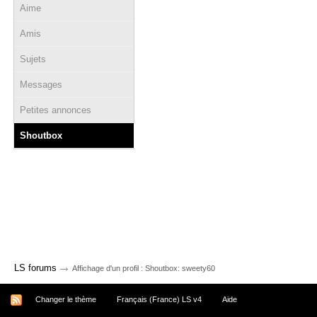
Aime
Amis
Sujets
Messages
Petites annonces
Shoutbox
→
LS forums
Affichage d'un profil : Shoutbox: sweety60
Changer le thème
Français (France) LS v4
Aide