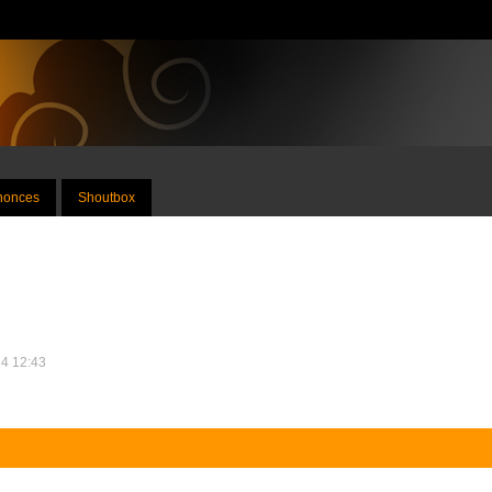
nnonces
Shoutbox
14 12:43