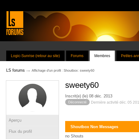
Logic-Sunrise (retour au site)
Forums
Membres
Petites a
→
LS forums
Affichage d'un profil : Shoutbox: sweety60
sweety60
Inscrit(e) (le) 08 déc. 2013
Déconnecté
Dernière activité déc. 05 20
Aperçu
Shoutbox Non Messages
Flux du profil
no Shouts