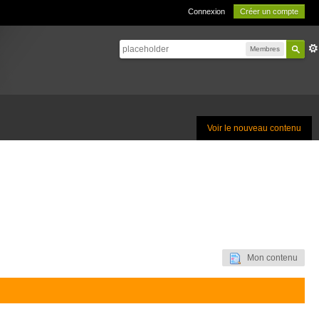
Connexion
Créer un compte
Membres
Voir le nouveau contenu
Mon contenu