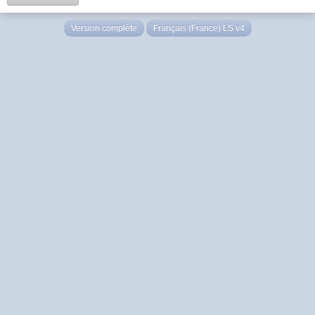
Version complète
Français (France) LS v4