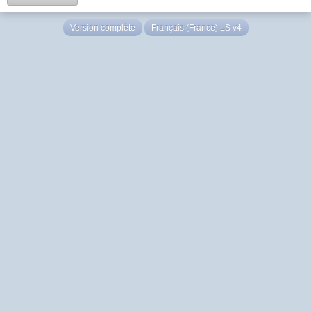
Version complète
Français (France) LS v4