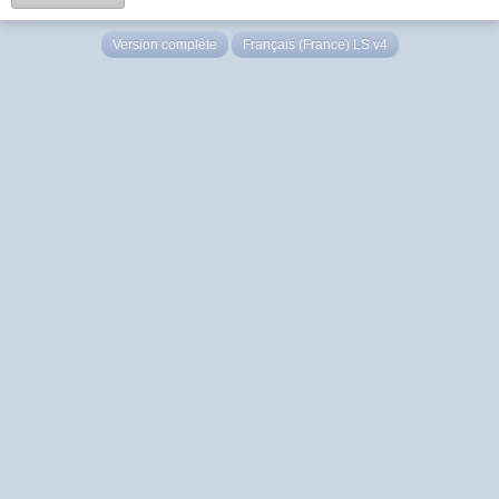
Version complète
Français (France) LS v4