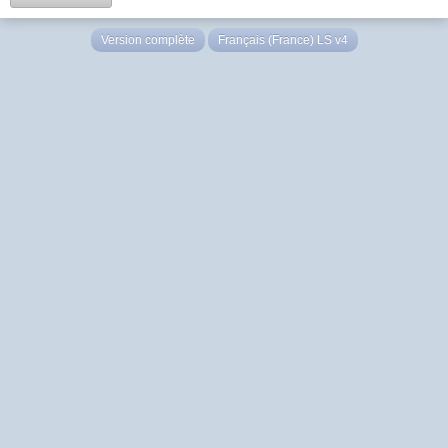
Version complète
Français (France) LS v4