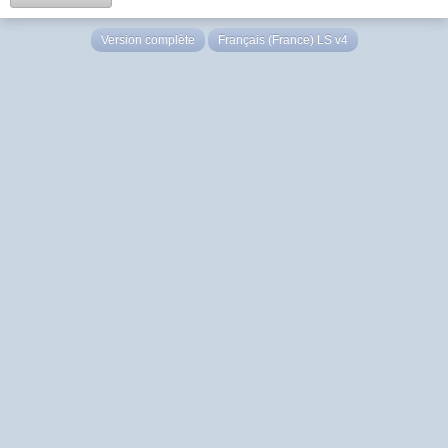
Version complète
Français (France) LS v4