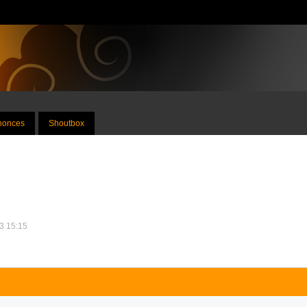
nnonces
Shoutbox
13 15:15