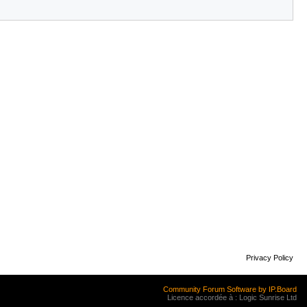
Privacy Policy
Community Forum Software by IP.Board
Licence accordée à : Logic Sunrise Ltd