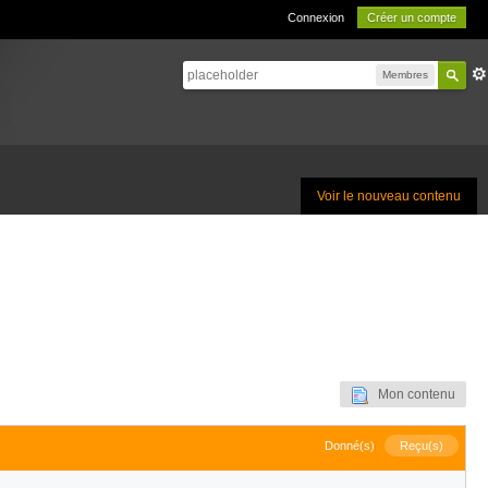
Connexion
Créer un compte
Membres
Voir le nouveau contenu
Mon contenu
Donné(s)
Reçu(s)