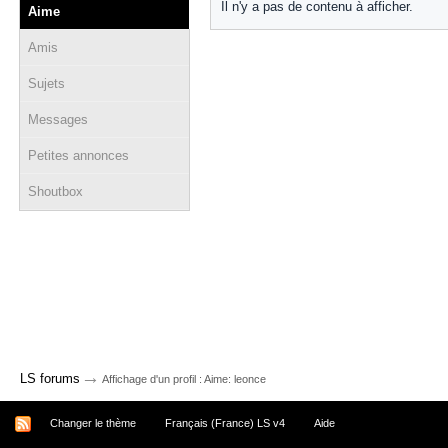
Il n'y a pas de contenu à afficher.
Aime
Amis
Sujets
Messages
Petites annonces
Shoutbox
→
LS forums
Affichage d'un profil : Aime: leonce
Changer le thème
Français (France) LS v4
Aide