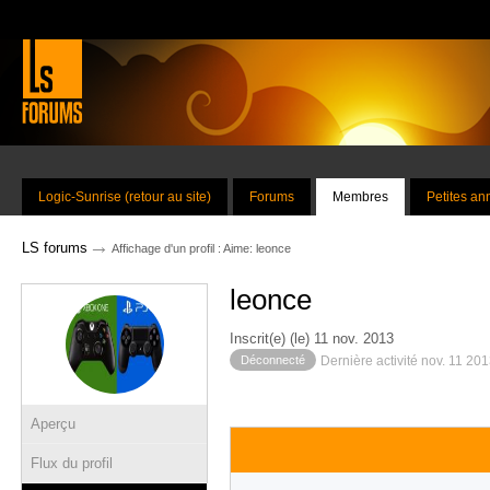
Logic-Sunrise (retour au site)
Forums
Membres
Petites a
→
LS forums
Affichage d'un profil : Aime: leonce
leonce
Inscrit(e) (le) 11 nov. 2013
Déconnecté
Dernière activité nov. 11 20
Aperçu
Flux du profil