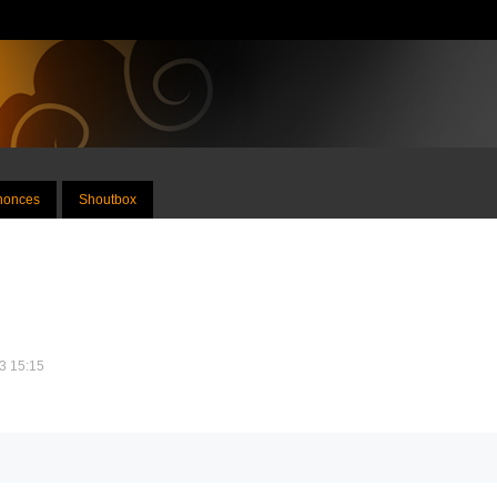
nnonces
Shoutbox
13 15:15