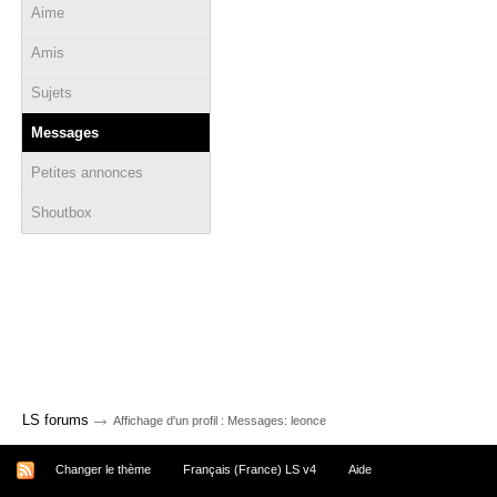
Aime
Amis
Sujets
Messages
Petites annonces
Shoutbox
→
LS forums
Affichage d'un profil : Messages: leonce
Changer le thème
Français (France) LS v4
Aide