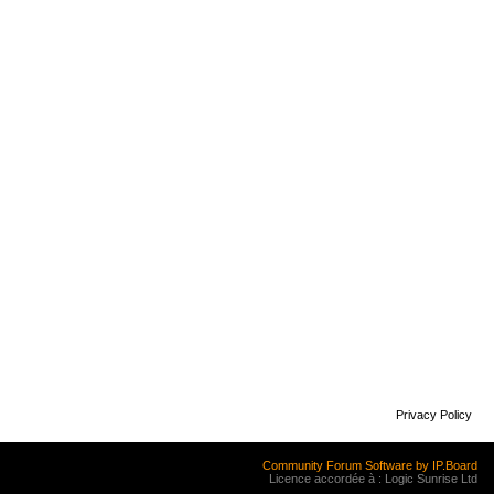
Privacy Policy
Community Forum Software by IP.Board
Licence accordée à : Logic Sunrise Ltd