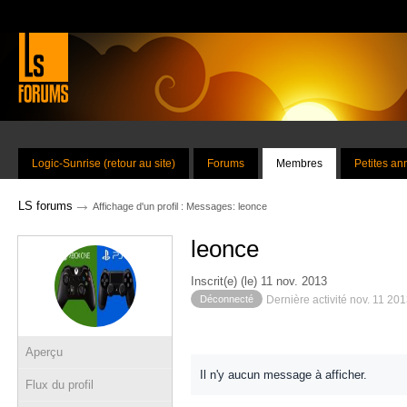
Logic-Sunrise (retour au site)
Forums
Membres
Petites a
→
LS forums
Affichage d'un profil : Messages: leonce
leonce
Inscrit(e) (le) 11 nov. 2013
Déconnecté
Dernière activité nov. 11 20
Aperçu
Il n'y aucun message à afficher.
Flux du profil