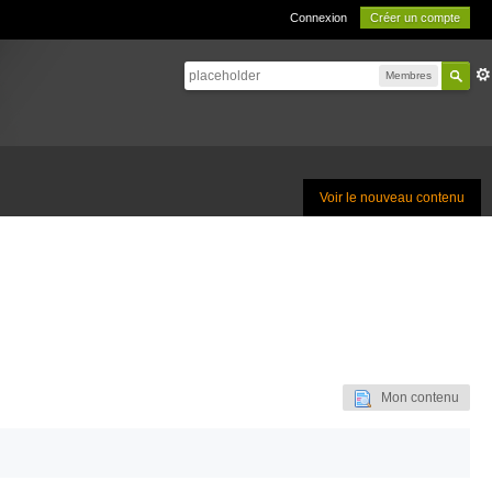
Connexion
Créer un compte
Membres
Voir le nouveau contenu
Mon contenu