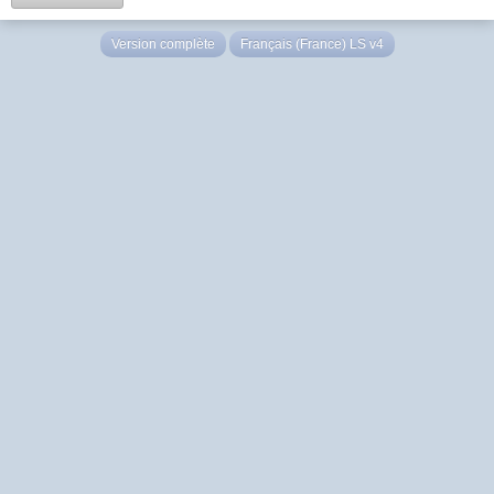
Version complète
Français (France) LS v4