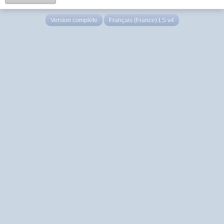
Version complète
Français (France) LS v4