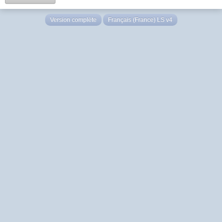
Version complète
Français (France) LS v4