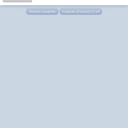
Version complète
Français (France) LS v4