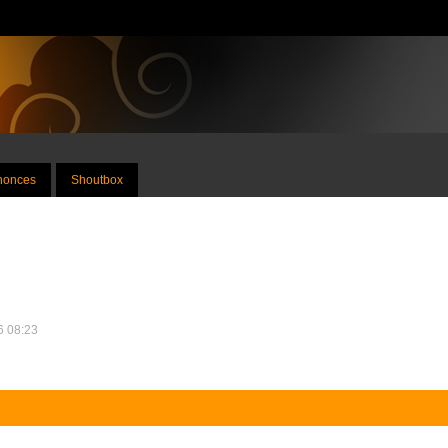
nnonces
Shoutbox
16 08:23