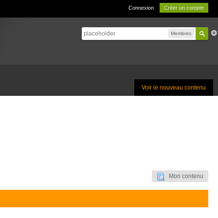
Connexion
Créer un compte
Membres
Voir le nouveau contenu
Mon contenu