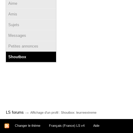
Aime
Amis
Sujets
Messages
Petites annonces
Shoutbox
→
LS forums
Affichage d'un profil : Shoutbox: leurreextreme
Changer le thème
Français (France) LS v4
Aide