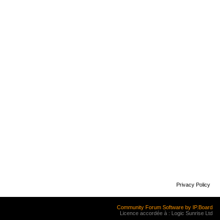
Privacy Policy
Community Forum Software by IP.Board
Licence accordée à : Logic Sunrise Ltd