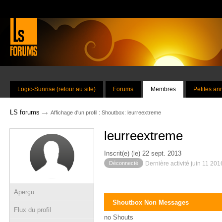
Logic-Sunrise (retour au site)
Forums
Membres
Petites a
→
LS forums
Affichage d'un profil : Shoutbox: leurreextreme
leurreextreme
Inscrit(e) (le) 22 sept. 2013
Déconnecté
Dernière activité juin 11 20
Aperçu
Shoutbox Non Messages
Flux du profil
no Shouts