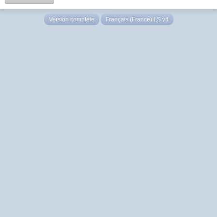
Version complète
Français (France) LS v4