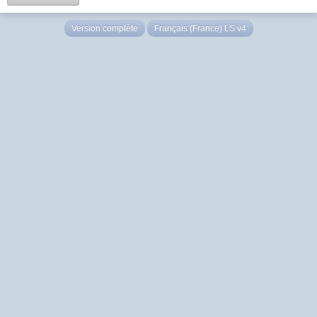
Version complète
Français (France) LS v4