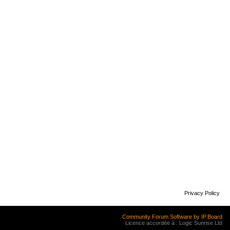
Privacy Policy
Community Forum Software by IP.Board
Licence accordée à : Logic Sunrise Ltd