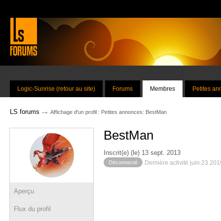
Logic-Sunrise (retour au site)
Forums
Membres
Petites a
→
LS forums
Affichage d'un profil : Petites annonces: BestMan
BestMan
Inscrit(e) (le) 13 sept. 2013
Déconnecté
Dernière activité juin 23 20
Aperçu
Flux du profil