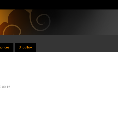
nnonces
Shoutbox
19 00:16