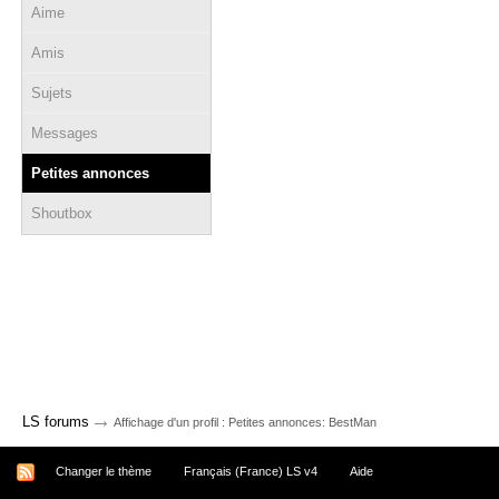
Aime
Amis
Sujets
Messages
Petites annonces
Shoutbox
→
LS forums
Affichage d'un profil : Petites annonces: BestMan
Changer le thème
Français (France) LS v4
Aide