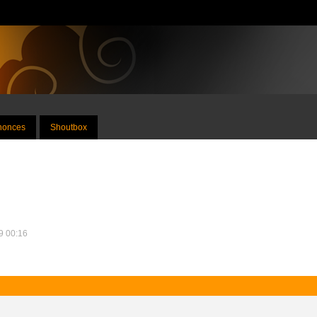
nnonces
Shoutbox
19 00:16