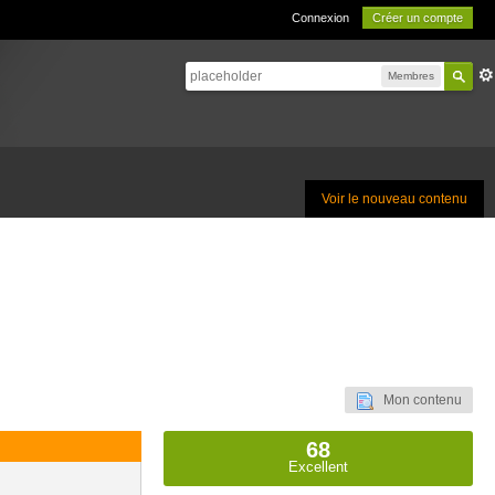
Connexion
Créer un compte
Membres
Voir le nouveau contenu
Mon contenu
68
Excellent