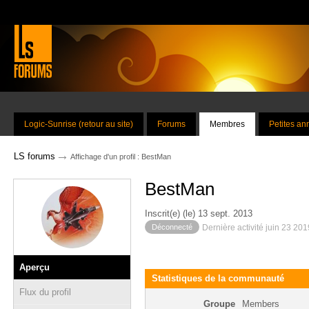
Logic-Sunrise (retour au site)
Forums
Membres
Petites a
→
LS forums
Affichage d'un profil : BestMan
BestMan
Inscrit(e) (le) 13 sept. 2013
Déconnecté
Dernière activité juin 23 20
Aperçu
Statistiques de la communauté
Flux du profil
Groupe
Members