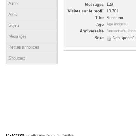
Aime
Messages
129
Visites sur le profil
13 701
Amis
Titre
Sunriseur
Âge
Âge inconnu
Sujets
Anniversaire
Anniversaire inc
Messages
Sexe
Non spécifié
Petites annonces
Shoutbox
→
LS forums
Affichage d'un profil : BestMan