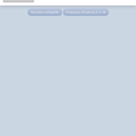
Version complète
Français (France) LS v4