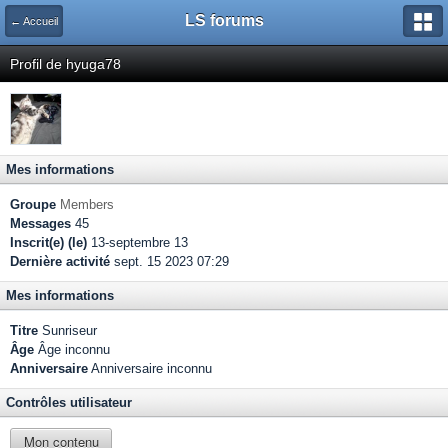
LS forums
← Accueil
Profil de hyuga78
Mes informations
Groupe
Members
Messages
45
Inscrit(e) (le)
13-septembre 13
Dernière activité
sept. 15 2023 07:29
Mes informations
Titre
Sunriseur
Âge
Âge inconnu
Anniversaire
Anniversaire inconnu
Contrôles utilisateur
Mon contenu