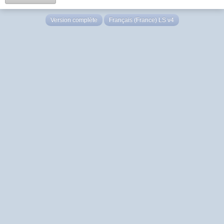
Version complète
Français (France) LS v4