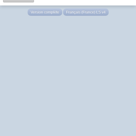
Version complète
Français (France) LS v4