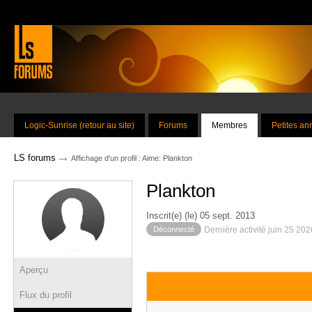
Logic-Sunrise (retour au site)
Forums
Membres
Petites a
→
LS forums
Affichage d'un profil : Aime: Plankton
Plankton
Inscrit(e) (le) 05 sept. 2013
Déconnecté
Dernière activité juin 25 20
Aperçu
Flux du profil