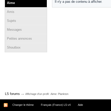
Il n'y a pas de contenu à afficher.
Aime
Amis
Sujets
Messages
Petites annonces
Shoutbox
→
LS forums
Affichage d'un profil : Aime: Plankton
Changer le thème
Français (France) LS v4
Aide