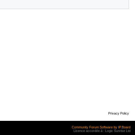
Privacy Policy
Community Forum Software by IP.Board
Licence accordée à : Logic Sunrise Ltd