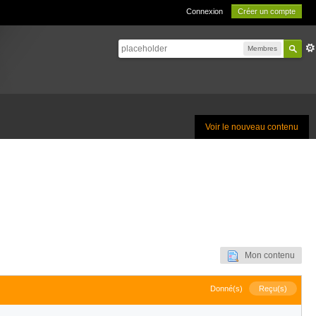
Connexion
Créer un compte
Membres
Voir le nouveau contenu
Mon contenu
Donné(s)
Reçu(s)