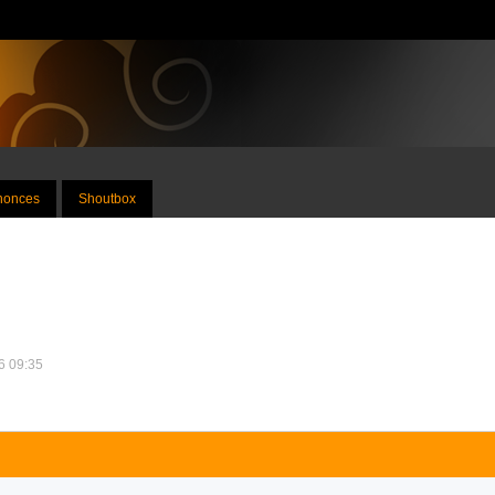
nnonces
Shoutbox
26 09:35