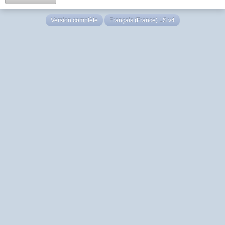
Version complète
Français (France) LS v4