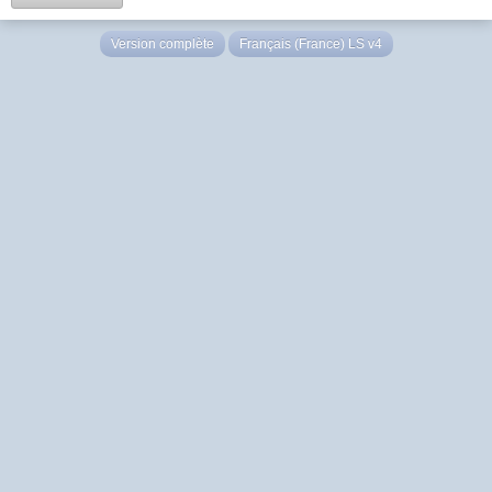
Version complète
Français (France) LS v4