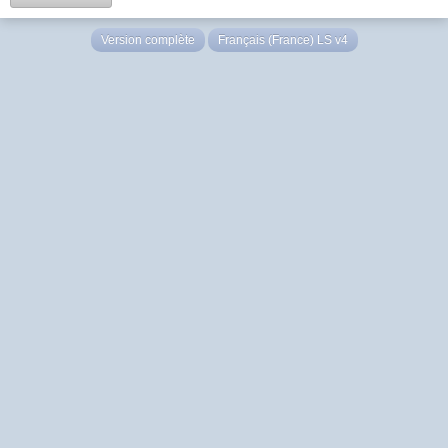
Version complète
Français (France) LS v4