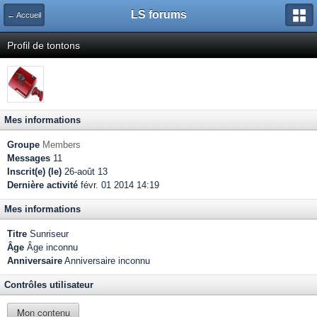
LS forums
← Accueil
Profil de tontons
Mes informations
Groupe
Members
Messages
11
Inscrit(e) (le)
26-août 13
Dernière activité
févr. 01 2014 14:19
Mes informations
Titre
Sunriseur
Âge
Âge inconnu
Anniversaire
Anniversaire inconnu
Contrôles utilisateur
Mon contenu