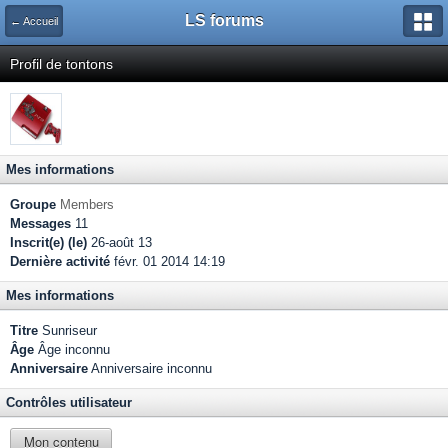
LS forums
← Accueil
Profil de tontons
Mes informations
Groupe
Members
Messages
11
Inscrit(e) (le)
26-août 13
Dernière activité
févr. 01 2014 14:19
Mes informations
Titre
Sunriseur
Âge
Âge inconnu
Anniversaire
Anniversaire inconnu
Contrôles utilisateur
Mon contenu