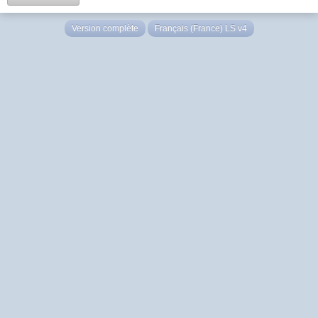
Version complète
Français (France) LS v4