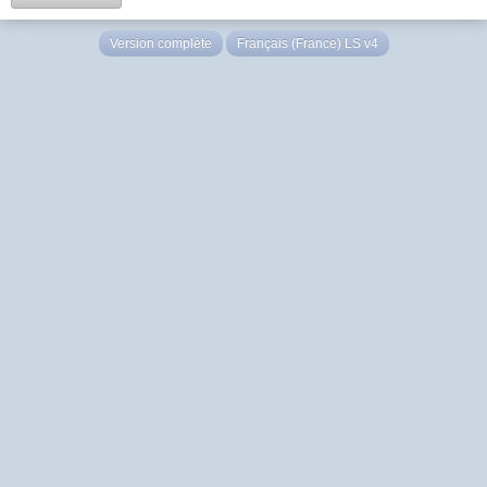
Version complète
Français (France) LS v4